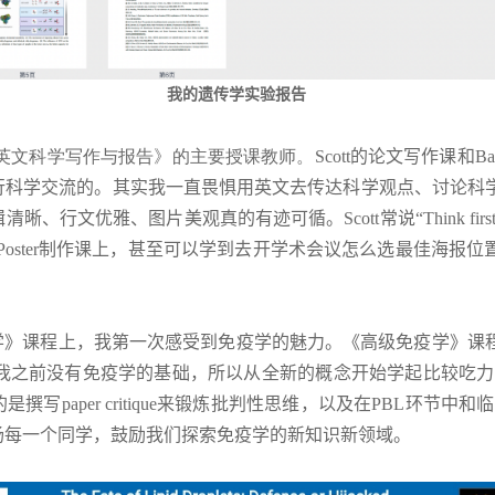
我的遗传学实验报告
Baker是《英文科学写作与报告》的主要授课教师。Scott
的论文写作课和
Ba
行科学交流的。其实我一直畏惧用英文去传达科学观点、讨论科
辑清晰、行文优雅、图片美观真的有迹可循。
Scott
常说“
Think firs
Poster
制作课上，甚至可以学到去开学术会议怎么选最佳海报位
学》课程上，我第一次感受到免疫学的魅力。《高级免疫学》课
我之前没有免疫学的基础，所以从全新的概念开始学起比较吃力
的是撰写
paper critique
来锻炼批判性思维，以及在
PBL
环节中和临
扬每一个同学，鼓励我们探索免疫学的新知识新领域。