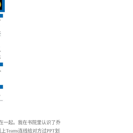
在一起。我在书院里认识了乔
线上
Teams
连线给对方过
PPT
划