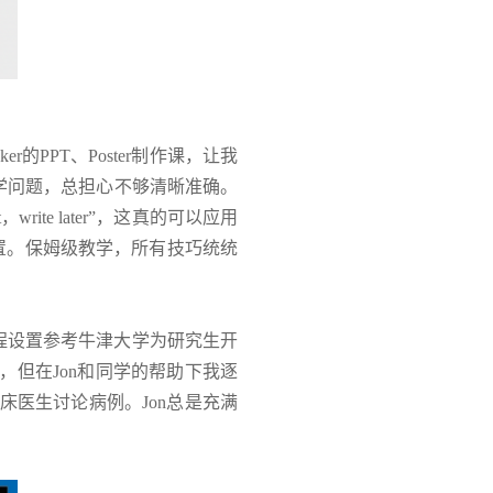
ker
的
PPT
、P
oster
制作课，让我
学问题，总担心不够清晰准确。
t
，
write later”
，这真的可以应用
置。保姆级教学，所有技巧统统
程设置参考牛津大学为研究生开
，但在
Jon
和同学的帮助下我逐
床医生讨论病例。
Jon
总是充满