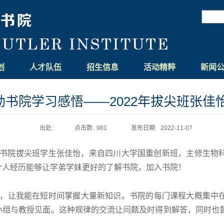
博伊特勒书院
划
人才队伍
招生信息
活动精粹
新闻
勒书院学习感悟——2022年拔尖班张佳
出处:
点击数:
981
发布日期:
2022-11-07
书院拔尖班学生张佳怡，来自四川大学国重创新班，主修生物
个人经历能够让学弟学妹更好的了解书院，加入书院！
，让我能在短时间掌握大量新知识。书院的每门课程大概集中
小组与教授见面。这种规律的交流让问题及时得到解答，同时也