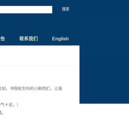
公告
联系我们
English
刻，书院和生科的小鲜肉们，让我
帅气十足。）
情。