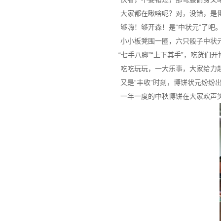
大家都在瞅啥呢？对，没错，是博饼
够嗨！够开森！是“中状元”了吧
小小板凳围一圈，六只骰子中状元。“
“七手八脚”“上下其手”，吃货们开
吃吃玩玩，一大乐事，大家给力
又是“丰收”时刻，博饼状元纷纷
一年一度的中秋博饼在大家欢声笑