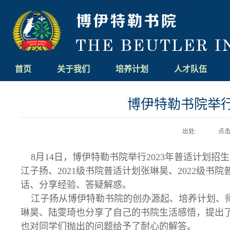
博伊特勒书院
首页
关于我们
培养计划
人才队伍
博伊特勒书院举行
出处:
点击
8月14日，博伊特勒书院举行2023年普适计划
江子扬、2021级书院普适计划张琳昊、2022级书
话、
分享经验
、
答疑解惑。
江子扬从博伊特勒书院的创办源起、培养计划、师
琳昊、陆雯琦也分享了自己的书院生活感悟，提出
也对同学们抛出的问题给予了耐心的解答。